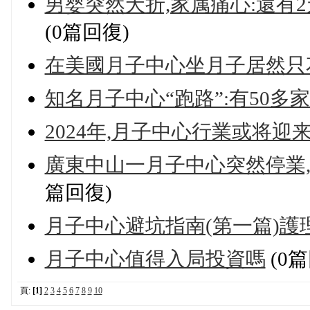
男婴突然夭折,家属痛心:還有
(0篇回復)
在美國月子中心坐月子居然只
知名月子中心“跑路”:有50多
2024年,月子中心行業或将迎
廣東中山一月子中心突然停業,多
篇回復)
月子中心避坑指南(第一篇)護
月子中心值得入局投資嗎
(0篇
頁:
[1]
2
3
4
5
6
7
8
9
10