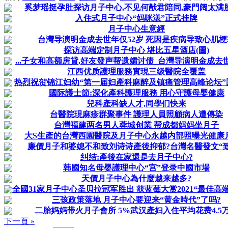
奚梦瑶挺孕肚探访月子中心,不见何猷君陪同,豪門阔太满
入住式月子中心“妈咪漾”正式挂牌
月子中心生意經
台灣导演明金成去世年仅52岁 死因是疾病导致心肌梗
探访高端定制月子中心 堪比五星酒店(圖)
...子女和高额房貸,好友發声帮遗孀讨债_台灣导演明金成去世_
江西优质護理服務實現三级醫院全覆盖
热烈祝贺锦江妇幼“第一届妇產科麻醉及镇痛管理高峰论坛”
國际護士節:深化產科護理服務 用心守護母婴健康
兒科產科缺人才,同學们快来
台醫院現麻疹群聚事件 護理人員照顧病人遭傳染
台灣福建两名男人蓉城创業 帮成都妈妈坐月子
大S生產的台灣西園醫院及月子中心永越内部照曝光健康
廉價月子和婆媳不和致刘诗诗產後抑郁?台灣名醫發文“致
纠结:產後在家還是去月子中心?
韩國知名母婴護理中心“宫”登录中國市場
天價月子中心為什麼越来越多?
全國31家月子中心圣贝拉冠军胜出 获蓝莓大赏2021“最佳高端月
三孩政策落地 月子中心要迎来“黄金時代”了吗?
二胎妈妈带火月子會所 5%武汉產妇入住平均花费4.5
下一頁 »