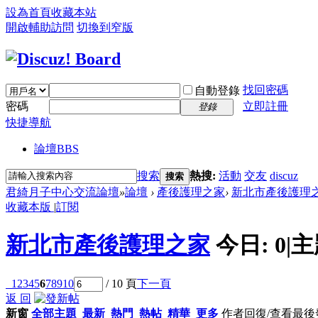
設為首頁
收藏本站
開啟輔助訪問
切換到窄版
找回密碼
自動登錄
密碼
立即註冊
登錄
快捷導航
論壇
BBS
搜索
熱搜:
活動
交友
discuz
搜索
君綺月子中心交流論壇
»
論壇
›
產後護理之家
›
新北市產後護理
收藏本版
|
訂閱
新北市產後護理之家
今日:
0
|
主
1
2
3
4
5
6
7
8
9
10
/ 10 頁
下一頁
返 回
新窗
全部主題
最新
熱門
熱帖
精華
更多
作者
回復/查看
最後