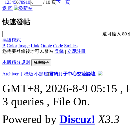
1
2
3
4
5
6
7
8
9
10
/ 10 頁
下一頁
返 回
快速發帖
還可輸入
80
高級模式
B
Color
Image
Link
Quote
Code
Smilies
您需要登錄後才可以發帖
登錄
|
立即註冊
本版積分規則
發表帖子
Archiver
|
手機版
|
小黑屋
|
君綺月子中心交流論壇
GMT+8, 2026-8-9 05:15
, 
3 queries , File On.
Powered by
Discuz!
X3.3