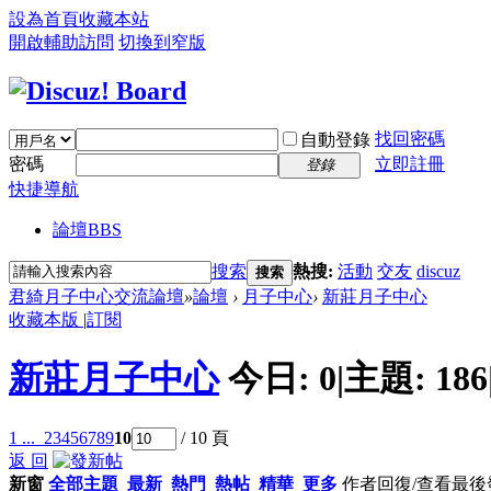
設為首頁
收藏本站
開啟輔助訪問
切換到窄版
找回密碼
自動登錄
密碼
立即註冊
登錄
快捷導航
論壇
BBS
搜索
熱搜:
活動
交友
discuz
搜索
君綺月子中心交流論壇
»
論壇
›
月子中心
›
新莊月子中心
收藏本版
|
訂閱
新莊月子中心
今日:
0
|
主題:
186
1 ...
2
3
4
5
6
7
8
9
10
/ 10 頁
返 回
新窗
全部主題
最新
熱門
熱帖
精華
更多
作者
回復/查看
最後