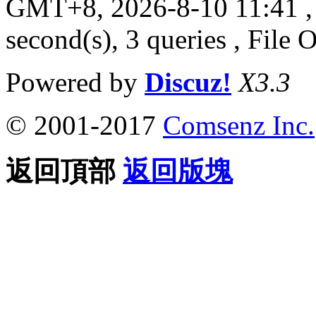
GMT+8, 2026-8-10 11:41
,
second(s), 3 queries , File 
Powered by
Discuz!
X3.3
© 2001-2017
Comsenz Inc.
返回頂部
返回版塊