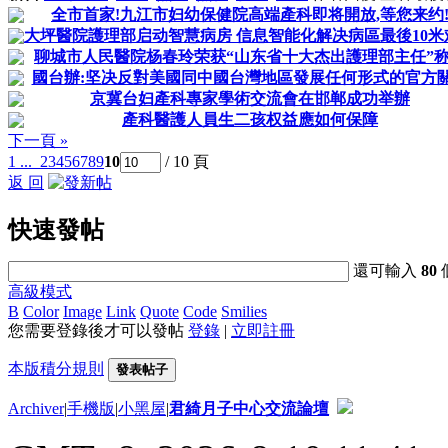
全市首家!九江市妇幼保健院高端產科即将開放,等您来约
大坪醫院護理部启动智慧病房 信息智能化解决病區最後10米
聊城市人民醫院杨春玲荣获“山东省十大杰出護理部主任”
國台辦:坚决反對美國同中國台灣地區發展任何形式的官方
京冀台妇產科專家學術交流會在邯郸成功举辦
產科醫護人員生二孩权益應如何保障
下一頁 »
1 ...
2
3
4
5
6
7
8
9
10
/ 10 頁
返 回
快速發帖
還可輸入
80
高級模式
B
Color
Image
Link
Quote
Code
Smilies
您需要登錄後才可以發帖
登錄
|
立即註冊
本版積分規則
發表帖子
Archiver
|
手機版
|
小黑屋
|
君綺月子中心交流論壇