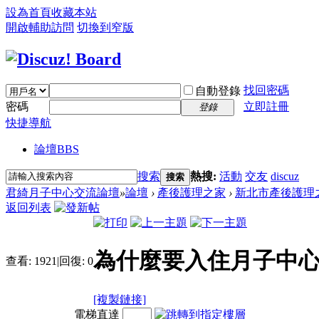
設為首頁
收藏本站
開啟輔助訪問
切換到窄版
找回密碼
自動登錄
密碼
立即註冊
登錄
快捷導航
論壇
BBS
搜索
熱搜:
活動
交友
discuz
搜索
君綺月子中心交流論壇
»
論壇
›
產後護理之家
›
新北市產後護理
返回列表
為什麼要入住月子中心
查看:
1921
|
回復:
0
[複製鏈接]
電梯直達