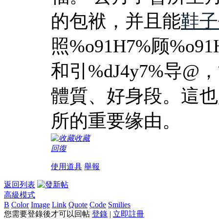
的包袱，并且能
鞋子
照%o91H7%顾%o9
和引%dJ4y7%导
體質、好身段。這也
所的重要缘由。
收藏
回復
使用道具
舉報
返回列表
高級模式
B
Color
Image
Link
Quote
Code
Smilies
您需要登錄後才可以回帖
登錄
|
立即註冊