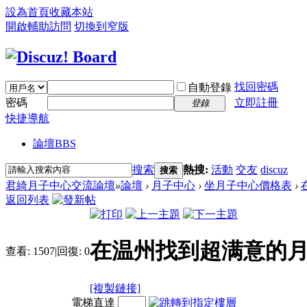
設為首頁
收藏本站
開啟輔助訪問
切換到窄版
找回密碼
自動登錄
密碼
立即註冊
登錄
快捷導航
論壇
BBS
搜索
熱搜:
活動
交友
discuz
搜索
君綺月子中心交流論壇
»
論壇
›
月子中心
›
坐月子中心價格表
›
返回列表
在温州找到超满意的月
查看:
1507
|
回復:
0
[複製鏈接]
電梯直達