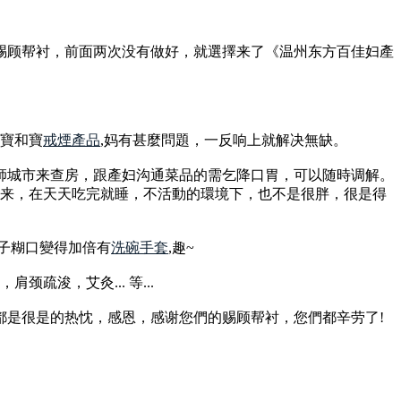
赐顾帮衬，前面两次没有做好，就選擇来了《温州东方百佳妇產
寶寶和寶
戒煙產品
,妈有甚麼問題，一反响上就解决無缺。
師城市来查房，跟產妇沟通菜品的需乞降口胃，可以随時调解。
下来，在天天吃完就睡，不活動的環境下，也不是很胖，很是得
月子糊口變得加倍有
洗碗手套
,趣~
疏浚，艾灸... 等...
都是很是的热忱，感恩，感谢您們的赐顾帮衬，您們都辛劳了!