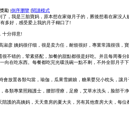
|
倒序瀏覽
|
閱讀模式
到了，我是三胎寶妈，原本想在家做月子的，厥後想着在家没人
有多好，感受爱上我的月子糊口了!
十分得意!
，高淑彦 姨妈很仔细，很是卖力任，耐烦很好，專業常識很强，
還很不错的，荤素搭配，加餐的甜點都很是好吃。并且每周養分
受一向在吃东⻄。每餐都吃完光碟洗碗一點不剩，不外全部月子
..時時時會放置各類勾當，瑜伽，瓜果雪媚娘，糖果婴兒小枕头，讓
，各類專業照顾護士，腰部理療，足療，艾草水洗头，脸部干净，肩颈
全天陪護的高姨妈，天天查房的夏大夫，另有其他查房大夫，每位