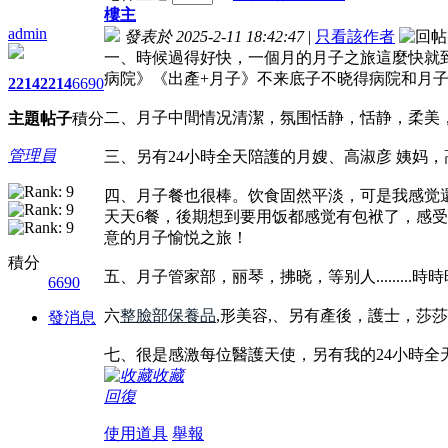
樓主
admin
發表於 2025-2-11 18:42:47
|
只看該作者
一、時候過得好快，一個月的月子之旅這麼快就
病院》《出產+月子》不来底子不晓得病院和月子
2214
2214
6690
二、月子中間情况清潔，氛围恬静，恬静，柔美，
主題
帖子
積分
管理員
三、另有24小時全天陪護的月嫂、高淑彦 姨妈
四、月子餐也很棒。饮⻝固然平淡，可是我感觉
天天6餐，後期想到要用饭都感觉有包袱了，感
意的月子愉悦之旅！
積分
五、月子管家部，丽琴，拂晓，等别人.......
6690
六
整臉部保養品
,形美容,、另有產後，護士，莎莎
發消息
七、很是感激每位醫護天使，另有我的24小時
收藏
回復
使用道具
舉報