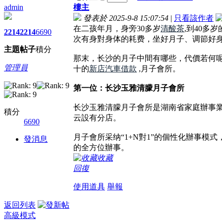
admin
樓主
發表於 2025-9-8 15:07:54
|
只看該作者
在二孩年月，身旁30多岁
清酸茶
,到40
2214
2214
6690
次有身對身体的耗费，坐好月子、调節好
主題
帖子
積分
那末，长沙的月子中間有哪些，代價若何
管理員
十的
新店汽車借款
,月子會所。
第一位：长沙玉雅清朦月子會所
长沙玉雅清朦月子會所是湖南省家庭辦事
積分
云設有分店。
6690
月子會所采纳“1+N對1”的個性化辦事
發消息
的全方位辦事。
收藏
回復
使用道具
舉報
返回列表
高級模式