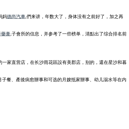
妈妈
德尚汽車
,們来讲，年数大了，身体没有之前好了，加之再
疹藥膏
,子會所的信息，并参考了一些榜单，清點出了综合排名前
的一家直营店，在长沙雨花區設有美郡店，别的，還在星沙和暮
制月子餐、產後病愈辦事和可选的月嫂抵家辦事、幼儿泅水等在内