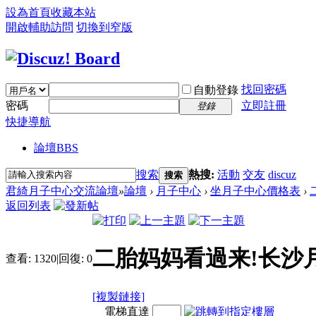
設為首頁
收藏本站
開啟輔助訪問
切換到窄版
找回密碼
自動登錄
密碼
立即註冊
登錄
快捷導航
論壇
BBS
搜索
熱搜:
活動
交友
discuz
搜索
君綺月子中心交流論壇
»
論壇
›
月子中心
›
坐月子中心價格表
›
返回列表
二胎妈妈看過来!长沙
查看:
1320
|
回復:
0
[複製鏈接]
電梯直達