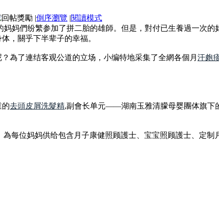
|
倒序瀏覽
|
閱讀模式
多岁的妈妈們纷繁参加了拼二胎的雄師。但是，對付已生養過一次的
身体，關乎下半辈子的幸福。
呢？為了連结客观公道的立场，小编特地采集了全網各個月
汗皰
業的
去頭皮屑洗髮精
,副會长单元——湖南玉雅清朦母婴團体旗下
模式，為每位妈妈供给包含月子康健照顾護士、宝宝照顾護士、定