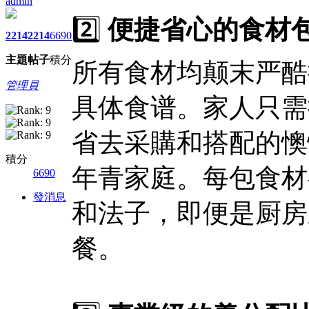
admin
2️⃣
便捷省心的食材
2214
2214
6690
主題
帖子
積分
所有食材均颠末严酷
管理員
具体食谱。家人只需
省去采購和搭配的懊
積分
年青家庭。每包食材
6690
發消息
和法子，即便是厨房
餐。