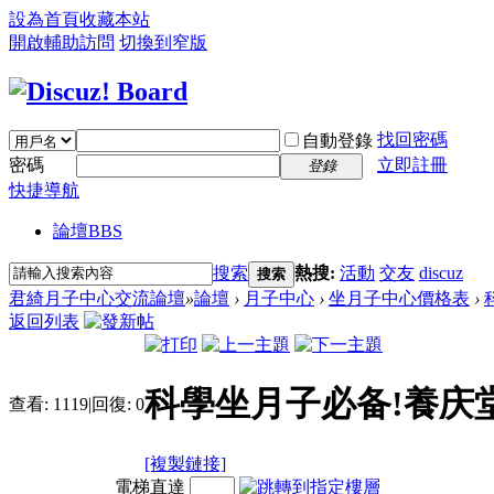
設為首頁
收藏本站
開啟輔助訪問
切換到窄版
找回密碼
自動登錄
密碼
立即註冊
登錄
快捷導航
論壇
BBS
搜索
熱搜:
活動
交友
discuz
搜索
君綺月子中心交流論壇
»
論壇
›
月子中心
›
坐月子中心價格表
›
返回列表
科學坐月子必备!養庆
查看:
1119
|
回復:
0
[複製鏈接]
電梯直達