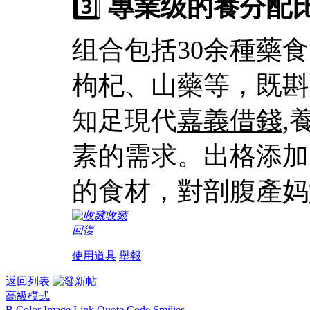
3️⃣
專業级的養分配
组合包括30余種藥
枸杞、山藥等，既斟
知足現代
嘉義借錢
,
素的需求。出格添加
的食材，對剖腹產妈
收藏
回復
使用道具
舉報
返回列表
高級模式
B
Color
Image
Link
Quote
Code
Smilies