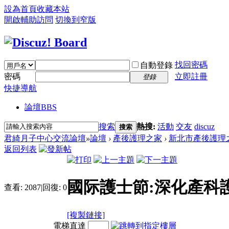
設為首頁
收藏本站
開啟輔助訪問
切換到窄版
找回密碼
自動登錄
密碼
立即註冊
登錄
快捷導航
論壇
BBS
搜索
熱搜:
活動
交友
discuz
搜索
君綺月子中心交流論壇
»
論壇
›
產後護理之家
›
新北市產後護理
返回列表
國际護士節:深化產科
查看:
2087
|
回復:
0
[複製鏈接]
電梯直達