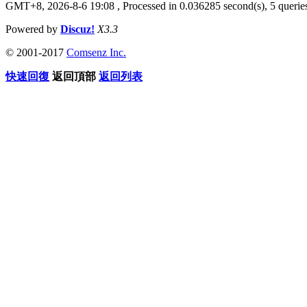
GMT+8, 2026-8-6 19:08
, Processed in 0.036285 second(s), 5 queries
Powered by
Discuz!
X3.3
© 2001-2017
Comsenz Inc.
快速回復
返回頂部
返回列表