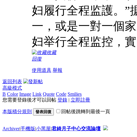
妇履行全程监護。”
一，或是一對一個家
妇举行全程监控，實
收藏
回復
使用道具
舉報
返回列表
高級模式
B
Color
Image
Link
Quote
Code
Smilies
您需要登錄後才可以回帖
登錄
|
立即註冊
本版積分規則
回帖後跳轉到最後一頁
發表回復
Archiver
|
手機版
|
小黑屋
|
君綺月子中心交流論壇