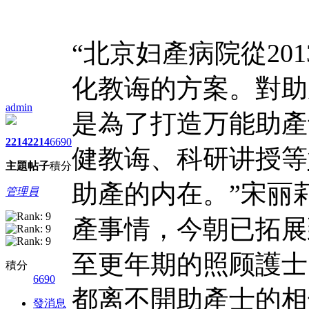
“北京妇產病院從20
化教诲的方案。對助
admin
是為了打造万能助產
2214
2214
6690
健教诲、科研讲授等
主題
帖子
積分
助產的内在。”宋丽
管理員
產事情，今朝已拓展
至更年期的照顾護士
積分
6690
都离不開助產士的相
發消息